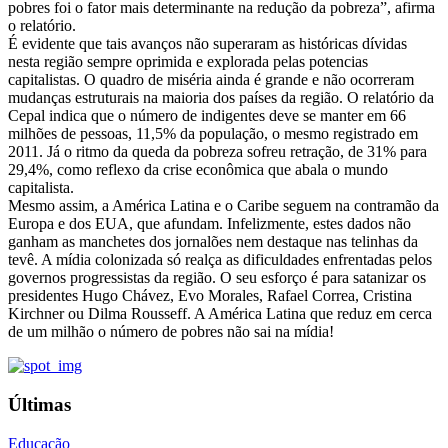
pobres foi o fator mais determinante na redução da pobreza”, afirma
o relatório.
É evidente que tais avanços não superaram as históricas dívidas
nesta região sempre oprimida e explorada pelas potencias
capitalistas. O quadro de miséria ainda é grande e não ocorreram
mudanças estruturais na maioria dos países da região. O relatório da
Cepal indica que o número de indigentes deve se manter em 66
milhões de pessoas, 11,5% da população, o mesmo registrado em
2011. Já o ritmo da queda da pobreza sofreu retração, de 31% para
29,4%, como reflexo da crise econômica que abala o mundo
capitalista.
Mesmo assim, a América Latina e o Caribe seguem na contramão da
Europa e dos EUA, que afundam. Infelizmente, estes dados não
ganham as manchetes dos jornalões nem destaque nas telinhas da
tevê. A mídia colonizada só realça as dificuldades enfrentadas pelos
governos progressistas da região. O seu esforço é para satanizar os
presidentes Hugo Chávez, Evo Morales, Rafael Correa, Cristina
Kirchner ou Dilma Rousseff. A América Latina que reduz em cerca
de um milhão o número de pobres não sai na mídia!
Últimas
Educação