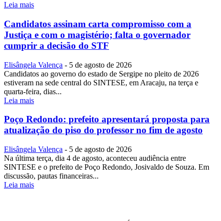
Leia mais
Candidatos assinam carta compromisso com a
Justiça e com o magistério; falta o governador
cumprir a decisão do STF
Elisângela Valença
-
5 de agosto de 2026
Candidatos ao governo do estado de Sergipe no pleito de 2026
estiveram na sede central do SINTESE, em Aracaju, na terça e
quarta-feira, dias...
Leia mais
Poço Redondo: prefeito apresentará proposta para
atualização do piso do professor no fim de agosto
Elisângela Valença
-
5 de agosto de 2026
Na última terça, dia 4 de agosto, aconteceu audiência entre
SINTESE e o prefeito de Poço Redondo, Josivaldo de Souza. Em
discussão, pautas financeiras...
Leia mais