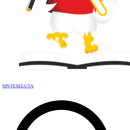
SINTESE
LUTA