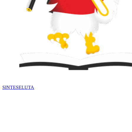
SINTESE
LUTA