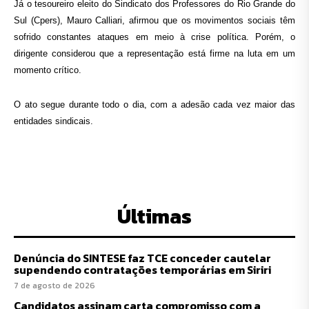
Já o tesoureiro eleito do Sindicato dos Professores do Rio Grande do
Sul (Cpers), Mauro Calliari, afirmou que os movimentos sociais têm
sofrido constantes ataques em meio à crise política. Porém, o
dirigente considerou que a representação está firme na luta em um
momento crítico.
O ato segue durante todo o dia, com a adesão cada vez maior das
entidades sindicais.
Últimas
Denúncia do SINTESE faz TCE conceder cautelar
supendendo contratações temporárias em Siriri
7 de agosto de 2026
Candidatos assinam carta compromisso com a