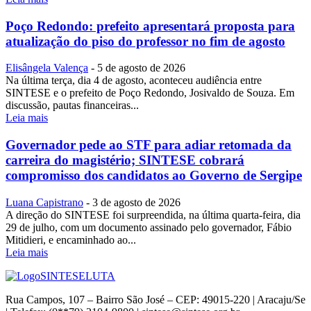
Poço Redondo: prefeito apresentará proposta para
atualização do piso do professor no fim de agosto
Elisângela Valença
-
5 de agosto de 2026
Na última terça, dia 4 de agosto, aconteceu audiência entre
SINTESE e o prefeito de Poço Redondo, Josivaldo de Souza. Em
discussão, pautas financeiras...
Leia mais
Governador pede ao STF para adiar retomada da
carreira do magistério; SINTESE cobrará
compromisso dos candidatos ao Governo de Sergipe
Luana Capistrano
-
3 de agosto de 2026
A direção do SINTESE foi surpreendida, na última quarta-feira, dia
29 de julho, com um documento assinado pelo governador, Fábio
Mitidieri, e encaminhado ao...
Leia mais
SINTESE
LUTA
Rua Campos, 107 – Bairro São José – CEP: 49015-220 | Aracaju/Se