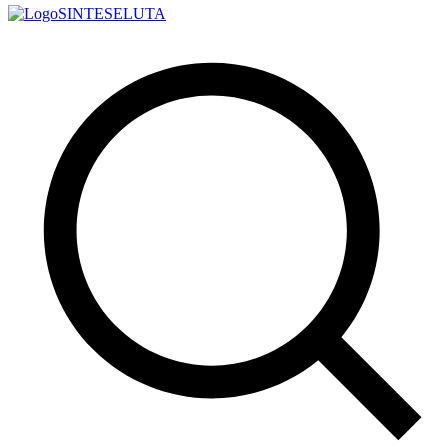
SINTESE
LUTA