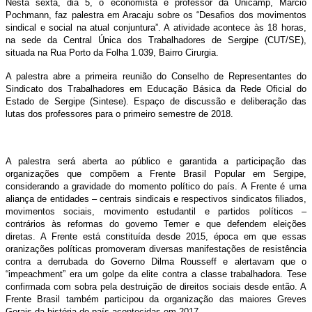
Nesta sexta, dia 5, o economista e professor da Unicamp, Marcio
Pochmann, faz palestra em Aracaju sobre os “Desafios dos movimentos
sindical e social na atual conjuntura”. A atividade acontece às 18 horas,
na sede da Central Única dos Trabalhadores de Sergipe (CUT/SE),
situada na Rua Porto da Folha 1.039, Bairro Cirurgia.
A palestra abre a primeira reunião do Conselho de Representantes do
Sindicato dos Trabalhadores em Educação Básica da Rede Oficial do
Estado de Sergipe (Sintese). Espaço de discussão e deliberação das
lutas dos professores para o primeiro semestre de 2018.
A palestra será aberta ao público e garantida a participação das
organizações que compõem a Frente Brasil Popular em Sergipe,
considerando a gravidade do momento político do país. A Frente é uma
aliança de entidades – centrais sindicais e respectivos sindicatos filiados,
movimentos sociais, movimento estudantil e partidos políticos –
contrários às reformas do governo Temer e que defendem eleições
diretas. A Frente está constituída desde 2015, época em que essas
oranizações políticas promoveram diversas manifestações de resistência
contra a derrubada do Governo Dilma Rousseff e alertavam que o
“impeachment” era um golpe da elite contra a classe trabalhadora. Tese
confirmada com sobra pela destruição de direitos sociais desde então. A
Frente Brasil também participou da organização das maiores Greves
Gerais da história do país acontecidas em 2017.