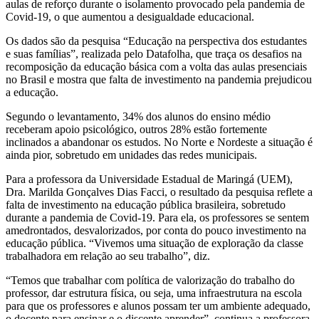
aulas de reforço durante o isolamento provocado pela pandemia de
Covid-19, o que aumentou a desigualdade educacional.
Os dados são da pesquisa “Educação na perspectiva dos estudantes
e suas famílias”, realizada pelo Datafolha, que traça os desafios na
recomposição da educação básica com a volta das aulas presenciais
no Brasil e mostra que falta de investimento na pandemia prejudicou
a educação.
Segundo o levantamento, 34% dos alunos do ensino médio
receberam apoio psicológico, outros 28% estão fortemente
inclinados a abandonar os estudos. No Norte e Nordeste a situação é
ainda pior, sobretudo em unidades das redes municipais.
Para a professora da Universidade Estadual de Maringá (UEM),
Dra. Marilda Gonçalves Dias Facci, o resultado da pesquisa reflete a
falta de investimento na educação pública brasileira, sobretudo
durante a pandemia de Covid-19. Para ela, os professores se sentem
amedrontados, desvalorizados, por conta do pouco investimento na
educação pública. “Vivemos uma situação de exploração da classe
trabalhadora em relação ao seu trabalho”, diz.
“Temos que trabalhar com política de valorização do trabalho do
professor, dar estrutura física, ou seja, uma infraestrutura na escola
para que os professores e alunos possam ter um ambiente adequado,
o docente para ensinar e o discente aprender”, continua a professora.