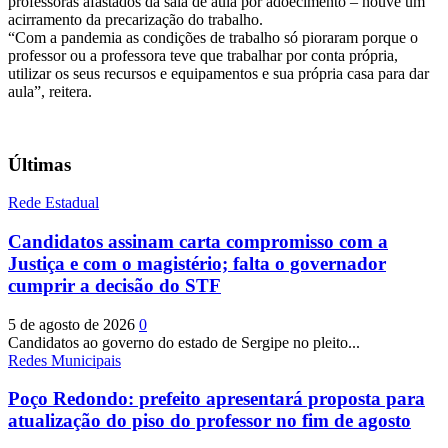
professoras afastados da sala de aula por adoecimento – houve um
acirramento da precarização do trabalho.
“Com a pandemia as condições de trabalho só pioraram porque o
professor ou a professora teve que trabalhar por conta própria,
utilizar os seus recursos e equipamentos e sua própria casa para dar
aula”, reitera.
Últimas
Rede Estadual
Candidatos assinam carta compromisso com a
Justiça e com o magistério; falta o governador
cumprir a decisão do STF
5 de agosto de 2026
0
Candidatos ao governo do estado de Sergipe no pleito...
Redes Municipais
Poço Redondo: prefeito apresentará proposta para
atualização do piso do professor no fim de agosto