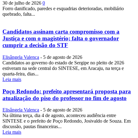
30 de julho de 2026
0
Forro danificado, paredes e esquadrias deterioradas, mobiliário
quebrado, falta...
Candidatos assinam carta compromisso com a
Justiça e com o magistério; falta o governador
cumprir a decisão do STF
Elisângela Valença
-
5 de agosto de 2026
Candidatos ao governo do estado de Sergipe no pleito de 2026
estiveram na sede central do SINTESE, em Aracaju, na terça e
quarta-feira, dias...
Leia mais
Poço Redondo: prefeito apresentará proposta para
atualização do piso do professor no fim de agosto
Elisângela Valença
-
5 de agosto de 2026
Na última terça, dia 4 de agosto, aconteceu audiência entre
SINTESE e o prefeito de Poço Redondo, Josivaldo de Souza. Em
discussão, pautas financeiras...
Leia mais