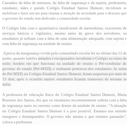
Cansados da falta de estrutura, da falta de segurança e da sujeira, professores,
estudante, mães e pais
do Colégio Estadual Santos Dumont,
decidiram se
mobilizar e fazer um ato para chamar a atenção da sociedade para o descaso que
o governo do estado tem dedicado a comunidade escolar.
O Colégio lida com o quantitativo insuficiente de merendeiras, executores de
serviços básicos e vigilantes, mesmo antes da greve dos servidores, os
estudantes já sofriam com a falta de uma alimentação adequada, com sujeira e
com falta de segurança na unidade de ensino.
A prova da insegurança vivida pela comunidade escolar foi no último dia 12 de
junho, quando ladrões
armados e encapuzados invadiram o Colégio no turno da
noite, horário em que funciona na unidade de ensino o Pré-vestibular do
governo do estado (Pré-SEED), e roubaram pertences dos estudantes. As aulas
do Pré-SEED, no Colégio Estadual Santos Dumont, foram suspensas por mais de
15 dias, após o ocorrido muitos estudantes ficaram temerosos de retomar as
aulas.
A professora de educação física do Colégio Estadual Santos Dumont, Maria
Risonete dos Santos, diz que os estudantes recorrentemente sofrem com a falta
de segurança tanto no entorno como dentro da unidade de ensino.
“A situação
no Colégio Estadual Santos Dumont é a pior possível. Estamos nos sentido
inseguros e desamparados. O governo não mostra o que estamos passando”,
coloca a professora.