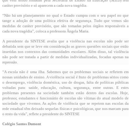
que vêm sendo tomadas pela Secretaria de Estado da Educação (SEED) têm
caráter provisório e só aparecem a cada nova tragédia.
“Não há um planejamento no qual o Estado cumpra com o seu papel no que
tange a adoção de uma política efetiva de segurança. Tudo que vemos são
medidas de caráter provisório, que são tomadas pelos órgãos responsáveis a
cada nova tragédia”, coloca a professora Ângela Maria.
A presidente da SINTESE avalia que a violência nas escolas não pode ser
debatida sem que se leve em consideração as graves questões sociais que estão
inseridas nos contextos das comunidades escolares. Além disso, tal violência
não pode ser tratada a partir de medidas individualizadas, focadas apenas na
repressão.
“A escola não é uma ilha. Sabemos que os problemas sociais se refletem em
nossas unidades de ensino. A violência social é fruto de problemas sérios como
o desemprego, violência doméstica, uso de drogas, falta de políticas públicas
voltadas para: saúde, educação, cultura, segurança, entre outras. E estes
problemas presentes na sociedade também estão dentro das escolas. Hoje,
professor, estudantes e funcionário de escolas são vítimas do atual modelo de
sociedade que vivemos. As ações de violência que se repetem nas escolas da
rede estadual têm deixado sequelas físicas e psicológicas, que nos marcam para
o resto da vida”, reflete a presidente do SINTESE
Colégio Santos Dumont