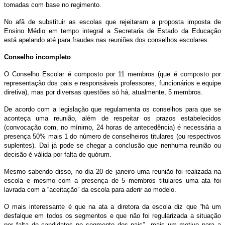
tomadas com base no regimento.
No afã de substituir as escolas que rejeitaram a proposta imposta de
Ensino Médio em tempo integral a Secretaria de Estado da Educação
está apelando até para fraudes nas reuniões dos conselhos escolares.
Conselho incompleto
O Conselho Escolar é composto por 11 membros (que é composto por
representação dos pais e responsáveis professores, funcionários e equipe
diretiva), mas por diversas questões só há, atualmente, 5 membros.
De acordo com a legislação que regulamenta os conselhos para que se
aconteça uma reunião, além de respeitar os prazos estabelecidos
(convocação com, no mínimo, 24 horas de antecedência) é necessária a
presença 50% mais 1 do número de conselheiros titulares (ou respectivos
suplentes). Daí já pode se chegar a conclusão que nenhuma reunião ou
decisão é válida por falta de quórum.
Mesmo sabendo disso, no dia 20 de janeiro uma reunião foi realizada na
escola e mesmo com a presença de 5 membros titulares uma ata foi
lavrada com a “aceitação” da escola para aderir ao modelo.
O mais interessante é que na ata a diretora da escola diz que “há um
desfalque em todos os segmentos e que não foi regularizada a situação
por falta de candidatos no segmento dos pais” mais um motivo para a