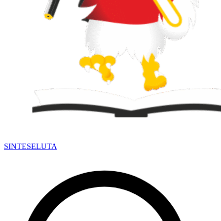
SINTESE
LUTA