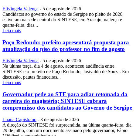
Elisângela Valença
-
5 de agosto de 2026
Candidatos ao governo do estado de Sergipe no pleito de 2026
estiveram na sede central do SINTESE, em Aracaju, na terça e
quarta-feira, dias...
Leia mais
Poço Redondo: prefeito apresentará proposta para
atualização do piso do professor no fim de agosto
Elisângela Valença
-
5 de agosto de 2026
Na última terça, dia 4 de agosto, aconteceu audiência entre
SINTESE e o prefeito de Poço Redondo, Josivaldo de Souza. Em
discussão, pautas financeiras...
Leia mais
Governador pede ao STF para adiar retomada da
carreira do magistério; SINTESE cobrará
compromisso dos candidatos ao Governo de Sergipe
Luana Capistrano
-
3 de agosto de 2026
A direção do SINTESE foi surpreendida, na última quarta-feira, dia
29 de julho, com um documento assinado pelo governador, Fábio
Mitidieri, e encaminhado ao...