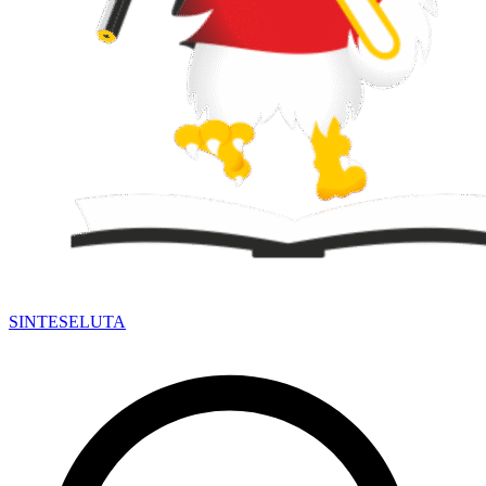
SINTESE
LUTA