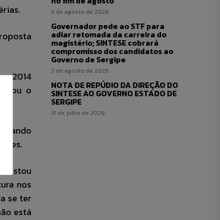
no fim de agosto
érias.
5 de agosto de 2026
Governador pede ao STF para
adiar retomada da carreira do
proposta
magistério; SINTESE cobrará
compromisso dos candidatos ao
Governo de Sergipe
3 de agosto de 2026
 em 2014
NOTA DE REPÚDIO DA DIREÇÃO DO
ociou o
SINTESE AO GOVERNO ESTADO DE
SERGIPE
31 de julho de 2026
sentando
sores.
s restou
tura nos
a se ter
não está