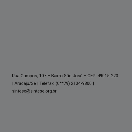
Rua Campos, 107 – Bairro São José – CEP: 49015-220
| Aracaju/Se | Telefax: (0**79) 2104-9800 |
sintese@sintese.org.br