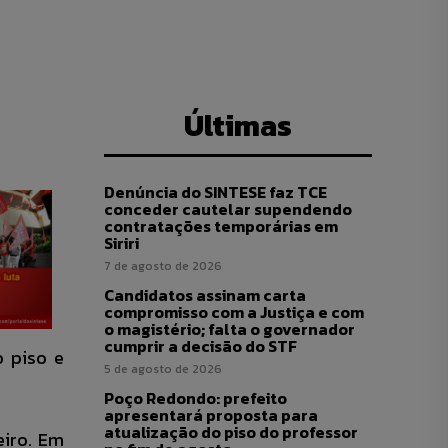
Últimas
Denúncia do SINTESE faz TCE
conceder cautelar supendendo
contratações temporárias em
Siriri
7 de agosto de 2026
Candidatos assinam carta
compromisso com a Justiça e com
o magistério; falta o governador
cumprir a decisão do STF
o piso e
5 de agosto de 2026
Poço Redondo: prefeito
apresentará proposta para
atualização do piso do professor
eiro. Em