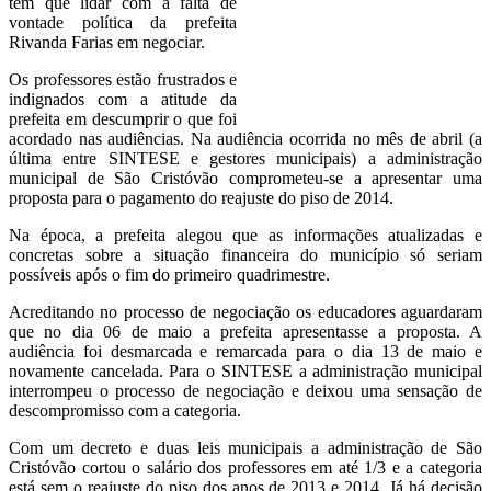
têm que lidar com a falta de
vontade política da prefeita
Rivanda Farias em negociar.
Os professores estão frustrados e
indignados com a atitude da
prefeita em descumprir o que foi
acordado nas audiências. Na audiência ocorrida no mês de abril (a
última entre SINTESE e gestores municipais) a administração
municipal de São Cristóvão comprometeu-se a apresentar uma
proposta para o pagamento do reajuste do piso de 2014.
Na época, a prefeita alegou que as informações atualizadas e
concretas sobre a situação financeira do município só seriam
possíveis após o fim do primeiro quadrimestre.
Acreditando no processo de negociação os educadores aguardaram
que no dia 06 de maio a prefeita apresentasse a proposta. A
audiência foi desmarcada e remarcada para o dia 13 de maio e
novamente cancelada. Para o SINTESE a administração municipal
interrompeu o processo de negociação e deixou uma sensação de
descompromisso com a categoria.
Com um decreto e duas leis municipais a administração de São
Cristóvão cortou o salário dos professores em até 1/3 e a categoria
está sem o reajuste do piso dos anos de 2013 e 2014. Já há decisão