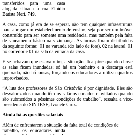
transferidos para uma casa
alugada situada à rua Elpídio
Batista Neri, 749.
A casa, como já era de se esperar, não tem qualquer infraestrutura
para abrigar um estabelecimento de ensino, seja por ser um imóvel
construído para ser somente uma residência, mas também pela falta
de saneamento básico na vizinhança. As turmas foram distribuídas
da seguinte forma: 01 na varanda (do lado de fora), 02 na lateral, 01
no corredor e 01 na sala da entrada da casa.
E se achavam que estava ruim, a situação fica pior: quando chove
as salas ficam inundadas; só há um banheiro e a descarga está
quebrada, não há lousas, forçando os educadores a utilizar quadros
improvisados.
“A luta dos professores de São Cristóvão é por dignidade. Eles são
desvalorizados quando têm os salários cortados e aviltados quando
são submetidos a péssimas condições de trabalho”, ressalta a vice-
presidenta do SINTESE, Ivonete Cruz.
Ainda há as questões salariais
Além de enfrentarem a situação da falta total de condições de
trabalho, os educadores ainda