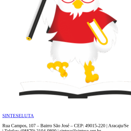
SINTESE
LUTA
Rua Campos, 107 – Bairro São José – CEP: 49015-220 | Aracaju/Se
| Telefax: (0**79) 2104-9800 | sintese@sintese.org.br