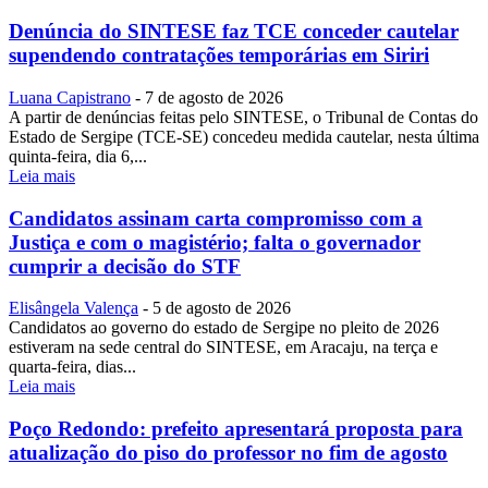
Denúncia do SINTESE faz TCE conceder cautelar
supendendo contratações temporárias em Siriri
Luana Capistrano
-
7 de agosto de 2026
A partir de denúncias feitas pelo SINTESE, o Tribunal de Contas do
Estado de Sergipe (TCE-SE) concedeu medida cautelar, nesta última
quinta-feira, dia 6,...
Leia mais
Candidatos assinam carta compromisso com a
Justiça e com o magistério; falta o governador
cumprir a decisão do STF
Elisângela Valença
-
5 de agosto de 2026
Candidatos ao governo do estado de Sergipe no pleito de 2026
estiveram na sede central do SINTESE, em Aracaju, na terça e
quarta-feira, dias...
Leia mais
Poço Redondo: prefeito apresentará proposta para
atualização do piso do professor no fim de agosto