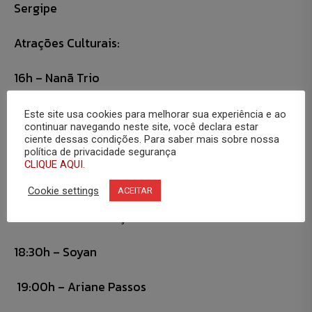
Sergipe
Atrações Culturais:
16h – Nanã Trio
16:30 – Leticia Paz
Este site usa cookies para melhorar sua experiência e ao
continuar navegando neste site, você declara estar
ciente dessas condições. Para saber mais sobre nossa
17h – Diih Flow Minas
política de privacidade segurança
CLIQUE AQUI.
17:30 – Dani DK – Art. 163
Cookie settings
ACEITAR
18h – Samba de Moça Só
18:30h – Soyan
19:00h – Ariane Passos