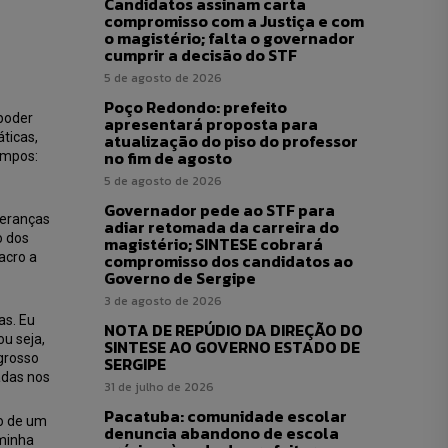
Candidatos assinam carta
compromisso com a Justiça e com
o magistério; falta o governador
cumprir a decisão do STF
5 de agosto de 2026
Poço Redondo: prefeito
poder
apresentará proposta para
áticas,
atualização do piso do professor
no fim de agosto
empos:
5 de agosto de 2026
Governador pede ao STF para
deranças
adiar retomada da carreira do
o dos
magistério; SINTESE cobrará
acro a
compromisso dos candidatos ao
Governo de Sergipe
3 de agosto de 2026
as. Eu
NOTA DE REPÚDIO DA DIREÇÃO DO
ou seja,
SINTESE AO GOVERNO ESTADO DE
grosso
SERGIPE
adas nos
31 de julho de 2026
Pacatuba: comunidade escolar
mo de um
denuncia abandono de escola
 minha