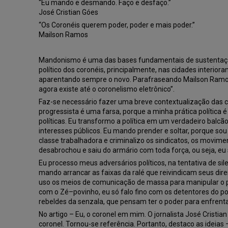
“Eu mando e desmando. Faço e desfaço.”
José Cristian Góes
“Os Coronéis querem poder, poder e mais poder.”
Mailson Ramos
Mandonismo é uma das bases fundamentais de sustentação d
político dos coronéis, principalmente, nas cidades interior
aparentando sempre o novo. Parafraseando Mailson Ramos: 
agora existe até o coronelismo eletrônico”.
Faz-se necessário fazer uma breve contextualização das co
progressista é uma farsa, porque a minha prática política é
políticas. Eu transformo a política em um verdadeiro balc
interesses públicos. Eu mando prender e soltar, porque sou
classe trabalhadora e criminalizo os sindicatos, os movime
desabrochou e saiu do armário com toda força, ou seja, e
Eu processo meus adversários políticos, na tentativa de sile
mando arrancar as faixas da ralé que reivindicam seus dire
uso os meios de comunicação de massa para manipular o po
com o Zé–povinho, eu só falo fino com os detentores do p
rebeldes da senzala, que pensam ter o poder para enfrent
No artigo – Eu, o coronel em mim. O jornalista José Crist
coronel. Tornou-se referência. Portanto, destaco as idei