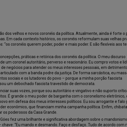
os velhos e novos coronéis da política. Atualmente, ainda é forte o 
anas. Em cada contexto histórico, os coronéis reformulam suas velhas pr
“os coronéis querem poder, poder e mais poder. E são flexíveis aos t
ncepções, práticas e retórica dos coronéis da política. O meu discurso
 de um coronel autoritário, perverso e reacionário. Eu compro votos e li
ão de negócios para atender os meus interesses pessoais, em detriment
 articulado com a banda podre da justiça. De forma sarcástica, eu mass
ntos sociais e os lutadores do povo – porque a minha porção fascista
u sou um debochado fascista travestido de democrata.
nciar suas vozes, porque sou autoritário e vingativo e não suporto crític
itos. É grande o meu poder de barganha com o coronelismo eletrônico, 
vo em defesa dos meus interesses políticos. Eu sou arrogante e falo 
oder econômico, que financiam minha campanha política. Enfim, chibat
ar os poderosos da Casa Grande.
ian Góes fez uma brilhante e significativa abordagem sobre o mandonis
as – chave: “Eu mando e desmando. Faço e desfaço. Tudo de acordo com