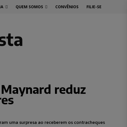
MA
QUEM SOMOS
CONVÊNIOS
FILIE-SE
sta
l Maynard reduz
res
veram uma surpresa ao receberem os contracheques