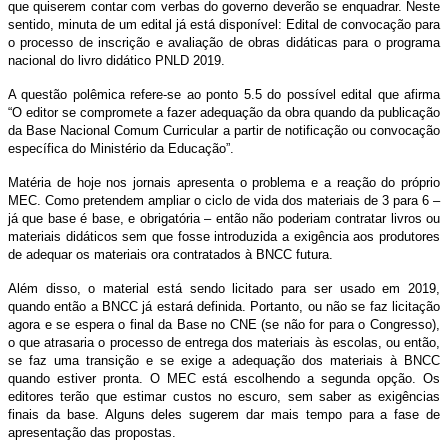
que quiserem contar com verbas do governo deverão se enquadrar. Neste
sentido, minuta de um edital já está disponível: Edital de convocação para
o processo de inscrição e avaliação de obras didáticas para o programa
nacional do livro didático PNLD 2019.
A questão polêmica refere-se ao ponto 5.5 do possível edital que afirma
“O editor se compromete a fazer adequação da obra quando da publicação
da Base Nacional Comum Curricular a partir de notificação ou convocação
específica do Ministério da Educação”.
Matéria de hoje nos jornais apresenta o problema e a reação do próprio
MEC. Como pretendem ampliar o ciclo de vida dos materiais de 3 para 6 –
já que base é base, e obrigatória – então não poderiam contratar livros ou
materiais didáticos sem que fosse introduzida a exigência aos produtores
de adequar os materiais ora contratados à BNCC futura.
Além disso, o material está sendo licitado para ser usado em 2019,
quando então a BNCC já estará definida. Portanto, ou não se faz licitação
agora e se espera o final da Base no CNE (se não for para o Congresso),
o que atrasaria o processo de entrega dos materiais às escolas, ou então,
se faz uma transição e se exige a adequação dos materiais à BNCC
quando estiver pronta. O MEC está escolhendo a segunda opção. Os
editores terão que estimar custos no escuro, sem saber as exigências
finais da base. Alguns deles sugerem dar mais tempo para a fase de
apresentação das propostas.