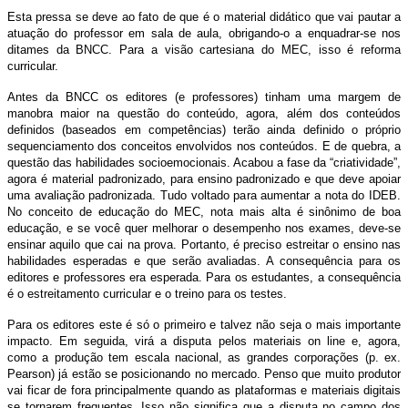
Esta pressa se deve ao fato de que é o material didático que vai pautar a
atuação do professor em sala de aula, obrigando-o a enquadrar-se nos
ditames da BNCC. Para a visão cartesiana do MEC, isso é reforma
curricular.
Antes da BNCC os editores (e professores) tinham uma margem de
manobra maior na questão do conteúdo, agora, além dos conteúdos
definidos (baseados em competências) terão ainda definido o próprio
sequenciamento dos conceitos envolvidos nos conteúdos. E de quebra, a
questão das habilidades socioemocionais. Acabou a fase da “criatividade”,
agora é material padronizado, para ensino padronizado e que deve apoiar
uma avaliação padronizada. Tudo voltado para aumentar a nota do IDEB.
No conceito de educação do MEC, nota mais alta é sinônimo de boa
educação, e se você quer melhorar o desempenho nos exames, deve-se
ensinar aquilo que cai na prova. Portanto, é preciso estreitar o ensino nas
habilidades esperadas e que serão avaliadas. A consequência para os
editores e professores era esperada. Para os estudantes, a consequência
é o estreitamento curricular e o treino para os testes.
Para os editores este é só o primeiro e talvez não seja o mais importante
impacto. Em seguida, virá a disputa pelos materiais on line e, agora,
como a produção tem escala nacional, as grandes corporações (p. ex.
Pearson) já estão se posicionando no mercado. Penso que muito produtor
vai ficar de fora principalmente quando as plataformas e materiais digitais
se tornarem frequentes. Isso não significa que a disputa no campo dos