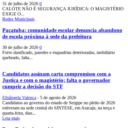
31 de julho de 2026
0
CALOTE NÃO É SEGURANÇA JURÍDICA: O MAGISTÉRIO
EXIGE O...
Redes Municipais
Pacatuba: comunidade escolar denuncia abandono
de escola próxima à sede da prefeitura
30 de julho de 2026
0
Forro danificado, paredes e esquadrias deterioradas, mobiliário
quebrado, falta...
Candidatos assinam carta compromisso com a
Justiça e com o magistério; falta o governador
cumprir a decisão do STF
Elisângela Valença
-
5 de agosto de 2026
Candidatos ao governo do estado de Sergipe no pleito de 2026
estiveram na sede central do SINTESE, em Aracaju, na terça e
quarta-feira, dias...
Leia mais