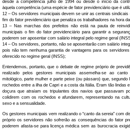
desde a competência julho de 1994 ou desde o início da contri
àquela competência (uma espécie de fator previdenciário que é util
12 – Os servidores municipais devem se unir as centrais sindicais
fim do fator previdenciário que penaliza os trabalhadores na hora d
13 – Nas marchas dos prefeitos não está na pauta de reinvid
municipais o fim do fator previdenciário para garantir a segura
poderem ser aposentar com salário integral pelo regime geral (INS
14 – Os servidores, portanto, não se aposentarão com salário integ
pois não tem nenhuma garantia de vantagens para os servidores
oferecido no regime geral (INSS);
Entendemos, portanto, que o debate de regime próprio de previ
realizado pelos gestores municipais assemelha-se ao canto
mitológico, parte mulher e parte peixe (ou pássaro) que, segundo
rochedos entre a ilha de Capri e a costa da Itália. Eram tão linda
doçura que atraíam os tripulantes dos navios que passavam po
colidirem com os rochedos e afundarem, representando na cult
sexo e a sensualidade.
Os gestores municipais vem realizando o “canto da sereia” com d
próprio os servidores não sofrerão as consequências do fator pr
poderem afasta-se para licença médica sem as burocracia exigid