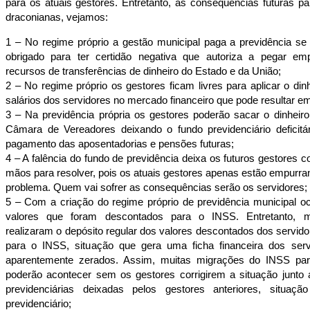
para os atuais gestores. Entretanto, as consequências futuras p
draconianas, vejamos:
1 – No regime próprio a gestão municipal paga a previdência se 
obrigado para ter certidão negativa que autoriza a pegar em
recursos de transferências de dinheiro do Estado e da União;
2 – No regime próprio os gestores ficam livres para aplicar o di
salários dos servidores no mercado financeiro que pode resultar e
3 – Na previdência própria os gestores poderão sacar o dinheir
Câmara de Vereadores deixando o fundo previdenciário deficitári
pagamento das aposentadorias e pensões futuras;
4 – A falência do fundo de previdência deixa os futuros gestore
mãos para resolver, pois os atuais gestores apenas estão empurr
problema. Quem vai sofrer as consequências serão os servidores;
5 – Com a criação do regime próprio de previdência municipal o
valores que foram descontados para o INSS. Entretanto, m
realizaram o depósito regular dos valores descontados dos servidor
para o INSS, situação que gera uma ficha financeira dos serv
aparentemente zerados. Assim, muitas migrações do INSS pa
poderão acontecer sem os gestores corrigirem a situação junto
previdenciárias deixadas pelos gestores anteriores, situação
previdenciário;