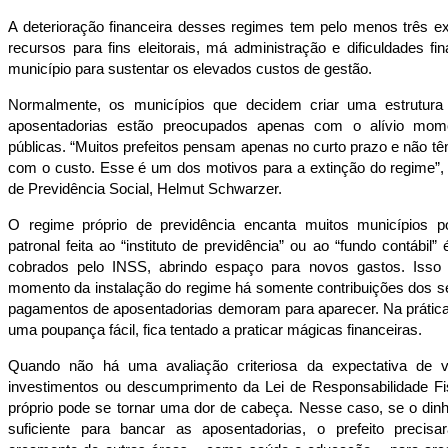
A deterioração financeira desses regimes tem pelo menos três ex
recursos para fins eleitorais, má administração e dificuldades f
município para sustentar os elevados custos de gestão.
Normalmente, os municípios que decidem criar uma estrutur
aposentadorias estão preocupados apenas com o alívio mom
públicas. “Muitos prefeitos pensam apenas no curto prazo e não t
com o custo. Esse é um dos motivos para a extinção do regime”, 
de Previdência Social, Helmut Schwarzer.
O regime próprio de previdência encanta muitos municípios po
patronal feita ao “instituto de previdência” ou ao “fundo contábi
cobrados pelo INSS, abrindo espaço para novos gastos. Isso
momento da instalação do regime há somente contribuições dos se
pagamentos de aposentadorias demoram para aparecer. Na prática, 
uma poupança fácil, fica tentado a praticar mágicas financeiras.
Quando não há uma avaliação criteriosa da expectativa de v
investimentos ou descumprimento da Lei de Responsabilidade Fi
próprio pode se tornar uma dor de cabeça. Nesse caso, se o dinh
suficiente para bancar as aposentadorias, o prefeito precisa