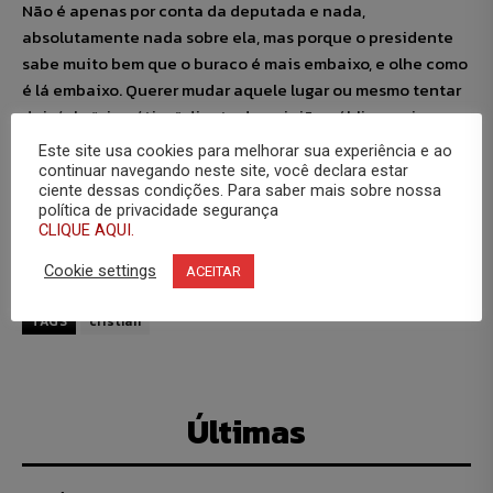
Não é apenas por conta da deputada e nada,
absolutamente nada sobre ela, mas porque o presidente
sabe muito bem que o buraco é mais embaixo, e olhe como
é lá embaixo. Querer mudar aquele lugar ou mesmo tentar
deixá-lo “simpático” diante da opinião pública seria
mexer com estruturas políticas profundamente viciadas e
Este site usa cookies para melhorar sua experiência e ao
carcomidas por um tipo de ação que já não deveria ter
continuar navegando neste site, você declara estar
ciente dessas condições. Para saber mais sobre nossa
mais espaço na vida pública em Sergipe, mas que
política de privacidade segurança
infelizmente, apesar das mudanças, consolida-se cada
CLIQUE AQUI.
vez mais.
Cookie settings
ACEITAR
TAGS
cristian
Últimas