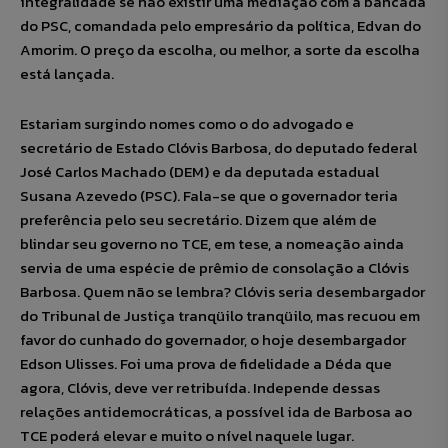
integralidade se não existir uma mediação com a bancada
do PSC, comandada pelo empresário da política, Edvan do
Amorim. O preço da escolha, ou melhor, a sorte da escolha
está lançada.
Estariam surgindo nomes como o do advogado e
secretário de Estado Clóvis Barbosa, do deputado federal
José Carlos Machado (DEM) e da deputada estadual
Susana Azevedo (PSC). Fala-se que o governador teria
preferência pelo seu secretário. Dizem que além de
blindar seu governo no TCE, em tese, a nomeação ainda
servia de uma espécie de prêmio de consolação a Clóvis
Barbosa. Quem não se lembra? Clóvis seria desembargador
do Tribunal de Justiça tranqüilo tranqüilo, mas recuou em
favor do cunhado do governador, o hoje desembargador
Edson Ulisses. Foi uma prova de fidelidade a Déda que
agora, Clóvis, deve ver retribuída. Independe dessas
relações antidemocráticas, a possível ida de Barbosa ao
TCE poderá elevar e muito o nível naquele lugar.