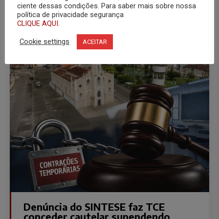
GOVERNO ESTADO DE SERGIPE
ciente dessas condições. Para saber mais sobre nossa
política de privacidade segurança
31 de julho de 2026
CLIQUE AQUI.
Cookie settings
ACEITAR
Denúncia do SINTESE faz TCE
conceder cautelar supendendo