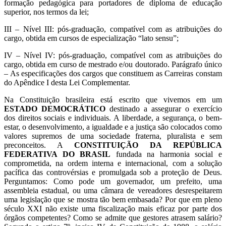
formação pedagógica para portadores de diploma de educação
superior, nos termos da lei;
III – Nível III: pós-graduação, compatível com as atribuições do
cargo, obtida em cursos de especialização “lato sensu”;
IV – Nível IV: pós-graduação, compatível com as atribuições do
cargo, obtida em curso de mestrado e/ou doutorado. Parágrafo único
– As especificações dos cargos que constituem as Carreiras constam
do Apêndice I desta Lei Complementar.
Na Constituição brasileira está escrito que vivemos em um
ESTADO DEMOCRÁTICO
destinado a assegurar o exercício
dos direitos sociais e individuais. A liberdade, a segurança, o bem-
estar, o desenvolvimento, a igualdade e a justiça são colocados como
valores supremos de uma sociedade fraterna, pluralista e sem
preconceitos. A
CONSTITUIÇÃO DA REPÚBLICA
FEDERATIVA DO BRASIL
fundada na harmonia social e
comprometida, na ordem interna e internacional, com a solução
pacífica das controvérsias e promulgada sob a proteção de Deus.
Perguntamos: Como pode um governador, um prefeito, uma
assembleia estadual, ou uma câmara de vereadores desrespeitarem
uma legislação que se mostra tão bem embasada? Por que em pleno
século XXI não existe uma fiscalização mais eficaz por parte dos
órgãos competentes? Como se admite que gestores atrasem salário?