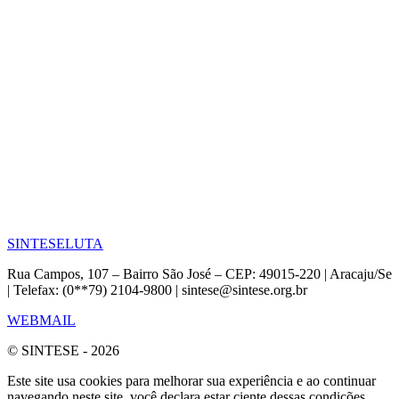
SINTESE
LUTA
Rua Campos, 107 – Bairro São José – CEP: 49015-220 | Aracaju/Se
| Telefax: (0**79) 2104-9800 | sintese@sintese.org.br
WEBMAIL
© SINTESE - 2026
Este site usa cookies para melhorar sua experiência e ao continuar
navegando neste site, você declara estar ciente dessas condições.