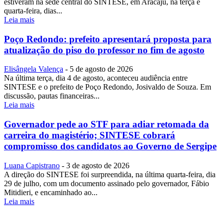
estiveram na sede central do SINTESE, em Aracaju, na terça e
quarta-feira, dias...
Leia mais
Poço Redondo: prefeito apresentará proposta para
atualização do piso do professor no fim de agosto
Elisângela Valença
-
5 de agosto de 2026
Na última terça, dia 4 de agosto, aconteceu audiência entre
SINTESE e o prefeito de Poço Redondo, Josivaldo de Souza. Em
discussão, pautas financeiras...
Leia mais
Governador pede ao STF para adiar retomada da
carreira do magistério; SINTESE cobrará
compromisso dos candidatos ao Governo de Sergipe
Luana Capistrano
-
3 de agosto de 2026
A direção do SINTESE foi surpreendida, na última quarta-feira, dia
29 de julho, com um documento assinado pelo governador, Fábio
Mitidieri, e encaminhado ao...
Leia mais