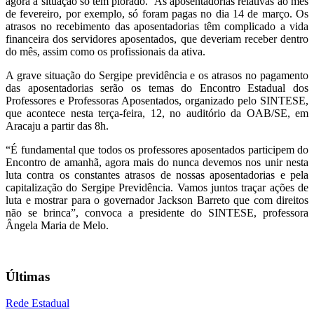
agora a situação só tem piorado. As aposentadorias relativas ao mês
de fevereiro, por exemplo, só foram pagas no dia 14 de março. Os
atrasos no recebimento das aposentadorias têm complicado a vida
financeira dos servidores aposentados, que deveriam receber dentro
do mês, assim como os profissionais da ativa.
A grave situação do Sergipe previdência e os atrasos no pagamento
das aposentadorias serão os temas do Encontro Estadual dos
Professores e Professoras Aposentados, organizado pelo SINTESE,
que acontece nesta terça-feira, 12, no auditório da OAB/SE, em
Aracaju a partir das 8h.
“É fundamental que todos os professores aposentados participem do
Encontro de amanhã, agora mais do nunca devemos nos unir nesta
luta contra os constantes atrasos de nossas aposentadorias e pela
capitalização do Sergipe Previdência. Vamos juntos traçar ações de
luta e mostrar para o governador Jackson Barreto que com direitos
não se brinca”, convoca a presidente do SINTESE, professora
Ângela Maria de Melo.
Últimas
Rede Estadual