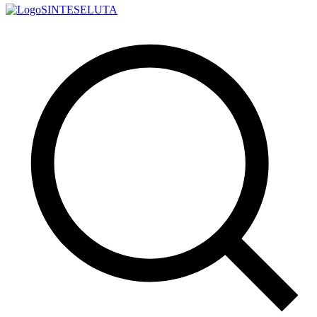
SINTESE
LUTA