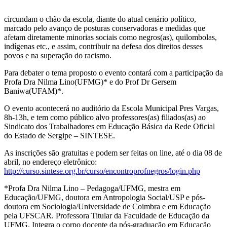
circundam o chão da escola, diante do atual cenário político,
marcado pelo avanço de posturas conservadoras e medidas que
afetam diretamente minorias sociais como negros(as), quilombolas,
indígenas etc., e assim, contribuir na defesa dos direitos desses
povos e na superação do racismo.
Para debater o tema proposto o evento contará com a participação da
Profa Dra Nilma Lino(UFMG)* e do Prof Dr Gersem
Baniwa(UFAM)*.
O evento acontecerá no auditório da Escola Municipal Pres Vargas,
8h-13h, e tem como público alvo professores(as) filiados(as) ao
Sindicato dos Trabalhadores em Educação Básica da Rede Oficial
do Estado de Sergipe – SINTESE.
As inscrições são gratuitas e podem ser feitas on line, até o dia 08 de
abril, no endereço eletrônico:
http://curso.sintese.org.br/curso/encontroprofnegros/login.php
*Profa Dra Nilma Lino – Pedagoga/UFMG, mestra em
Educação/UFMG, doutora em Antropologia Social/USP e pós-
doutora em Sociologia/Universidade de Coimbra e em Educação
pela UFSCAR. Professora Titular da Faculdade de Educação da
UFMG. Integra o corpo docente da pós-graduação em Educação