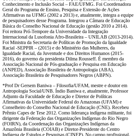
Conhecimento e Inclusão Social – FAE/UFMG. Foi Coordenadora
Geral do Programa de Ensino, Pesquisa e Extensão de Ações
Afirmativas na UFMG (2002 a 2013) e, atualmente, integra a equipe
de pesquisadores desse Programa. Integrou a Câmara de Educação
Básica do Conselho Nacional de Educação (gestão 2010 a 2014).
Foi reitora Pró-Tempore da Universidade da Integração
Internacional da Lusofonia Afro-Brasileira – UNILAB (2013-2014).
Foi Ministra da Secretaria de Políticas de Promoção da Igualdade
Racial -SEPPIR – (2015) e do Ministério das Mulheres, da
Igualdade Racial, da Juventude e dos Direitos Humanos (2015-
2016), do governo da presidenta Dilma Rousseff. É membro da
Associação Nacional de Pós-graduação e Pesquisa em Educação
(ANPED), Associação Brasileira de Antropologia (ABA),
Associação Brasileira de Pesquisadores Negros (ABPN).
*Prof Dr Gersem Baniwa – Filosofia/UFAM, mestre e doutor em
Antropologia Social/UNB. Índio Baniwa e, atualmente, Professor
Adjunto da Faculdade de Educação e Diretor de Políticas
Afirmativas da Universidade Federal do Amazonas (UFAM) e
Conselheiro do Conselho Nacional de Educação (CNE). Recebeu
Prêmio Capes de Tese 2012. Como liderança indígena militante, foi
dirigente da Federação das Organizações Indígenas do Rio Negro
(FOIRN), da Coordenação das Organizações Indígenas da
Amazônia Brasileia (COIAB) e Diretor-Presidente do Centro
Indígena de Estudos e Pesquisas (CINEP). No campo profissional,