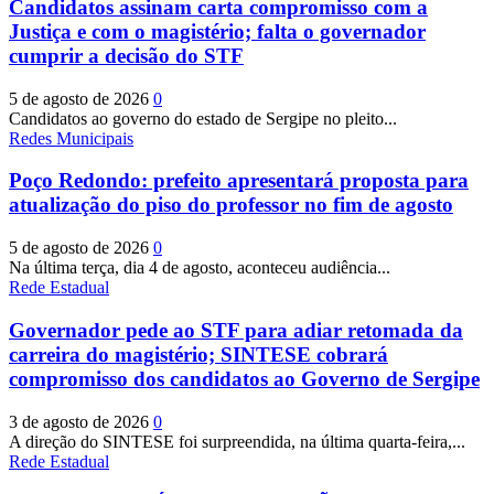
Candidatos assinam carta compromisso com a
Justiça e com o magistério; falta o governador
cumprir a decisão do STF
5 de agosto de 2026
0
Candidatos ao governo do estado de Sergipe no pleito...
Redes Municipais
Poço Redondo: prefeito apresentará proposta para
atualização do piso do professor no fim de agosto
5 de agosto de 2026
0
Na última terça, dia 4 de agosto, aconteceu audiência...
Rede Estadual
Governador pede ao STF para adiar retomada da
carreira do magistério; SINTESE cobrará
compromisso dos candidatos ao Governo de Sergipe
3 de agosto de 2026
0
A direção do SINTESE foi surpreendida, na última quarta-feira,...
Rede Estadual