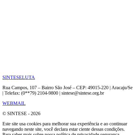
SINTESE
LUTA
Rua Campos, 107 – Bairro São José – CEP: 49015-220 | Aracaju/Se
| Telefax: (0**79) 2104-9800 | sintese@sintese.org.br
WEBMAIL
© SINTESE - 2026
Este site usa cookies para melhorar sua experiência e ao continuar
navegando neste site, você declara estar ciente dessas condições.
Para saber mais sobre nossa política de privacidade segurança