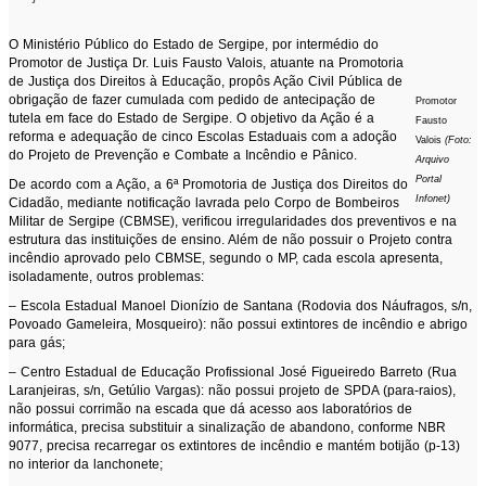
O Ministério Público do Estado de Sergipe, por intermédio do
Promotor de Justiça Dr. Luis Fausto Valois, atuante na Promotoria
de Justiça dos Direitos à Educação, propôs Ação Civil Pública de
obrigação de fazer cumulada com pedido de antecipação de
Promotor
tutela em face do Estado de Sergipe. O objetivo da Ação é a
Fausto
reforma e adequação de cinco Escolas Estaduais com a adoção
Valois
(Foto:
do Projeto de Prevenção e Combate a Incêndio e Pânico.
Arquivo
Portal
De acordo com a Ação, a 6ª Promotoria de Justiça dos Direitos do
Infonet)
Cidadão, mediante notificação lavrada pelo Corpo de Bombeiros
Militar de Sergipe (CBMSE), verificou irregularidades dos preventivos e na
estrutura das instituições de ensino. Além de não possuir o Projeto contra
incêndio aprovado pelo CBMSE, segundo o MP, cada escola apresenta,
isoladamente, outros problemas:
– Escola Estadual Manoel Dionízio de Santana (Rodovia dos Náufragos, s/n,
Povoado Gameleira, Mosqueiro): não possui extintores de incêndio e abrigo
para gás;
– Centro Estadual de Educação Profissional José Figueiredo Barreto (Rua
Laranjeiras, s/n, Getúlio Vargas): não possui projeto de SPDA (para-raios),
não possui corrimão na escada que dá acesso aos laboratórios de
informática, precisa substituir a sinalização de abandono, conforme NBR
9077, precisa recarregar os extintores de incêndio e mantém botijão (p-13)
no interior da lanchonete;