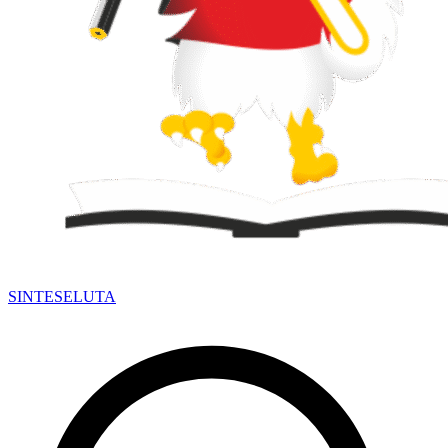
SINTESE
LUTA