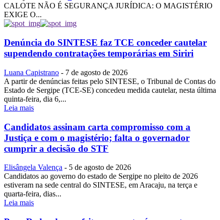
CALOTE NÃO É SEGURANÇA JURÍDICA: O MAGISTÉRIO
EXIGE O...
Denúncia do SINTESE faz TCE conceder cautelar
supendendo contratações temporárias em Siriri
Luana Capistrano
-
7 de agosto de 2026
A partir de denúncias feitas pelo SINTESE, o Tribunal de Contas do
Estado de Sergipe (TCE-SE) concedeu medida cautelar, nesta última
quinta-feira, dia 6,...
Leia mais
Candidatos assinam carta compromisso com a
Justiça e com o magistério; falta o governador
cumprir a decisão do STF
Elisângela Valença
-
5 de agosto de 2026
Candidatos ao governo do estado de Sergipe no pleito de 2026
estiveram na sede central do SINTESE, em Aracaju, na terça e
quarta-feira, dias...
Leia mais