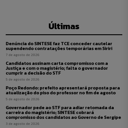
Últimas
Denúncia do SINTESE faz TCE conceder cautelar
supendendo contratações temporárias em Siriri
7 de agosto de 2026
Candidatos assinam carta compromisso com a
Justiça e com o magistério; falta o governador
cumprir a decisão do STF
5 de agosto de 2026
Poço Redondo: prefeito apresentará proposta para
atualização do piso do professor no fim de agosto
5 de agosto de 2026
Governador pede ao STF para adiar retomada da
carreira do magistério; SINTESE cobrará
compromisso dos candidatos ao Governo de Sergipe
3 de agosto de 2026