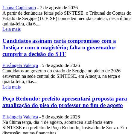
Luana Capistrano
-
7 de agosto de 2026
A partir de denúncias feitas pelo SINTESE, o Tribunal de Contas do
Estado de Sergipe (TCE-SE) concedeu medida cautelar, nesta última
quinta-feira, dia 6,...
Leia mais
Candidatos assinam carta compromisso com a
Justiça e com o magistério; falta o governador
cumprir a decisão do STF
Elisângela Valença
-
5 de agosto de 2026
Candidatos ao governo do estado de Sergipe no pleito de 2026
estiveram na sede central do SINTESE, em Aracaju, na terça e
quarta-feira, dias...
Leia mais
Poço Redondo: prefeito apresentará proposta para
atualização do piso do professor no fim de agosto
Elisângela Valença
-
5 de agosto de 2026
Na última terça, dia 4 de agosto, aconteceu audiência entre
SINTESE e o prefeito de Poço Redondo, Josivaldo de Souza. Em
discussão, pautas financeiras...