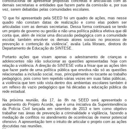
constitucional de apresentar propostas concretas e articulá-las com as
demais secretarias e entidades que fazem parte da comissão e, por sua
vez, serem debatidas pelas comunidades escolares.
“O que foi apresentado pela SEED foi um quadro de ações, mas nesse
quadro não constam datas de realização e como elas podem ser
articuladas com as demais secretarias. Dessa forma continuará se tendo
um projeto de governo ou gestão e não uma política pública efetiva que dê
conta que, além de iniciar uma discussão pedagógica com a comunidade
escolar, também envolver os demais atores sociais no processo de
prevenção e contenção da violência”, avalia Leila Moraes, diretora do
Departamento de Educação do SINTESE.
Portanto ações que visam apenas o adestramento de crianças e
adolescentes não irão solucionar as questões apresentadas hoje com
relação a violência. A direção do SINTESE volta a frisar que as ações têm
que fazer parte de uma política pública que envolva não só as questões
relacionadas a inclusão social, mas, principalmente no tocante ao trabalho
pedagógico, pois como tem repetido várias vezes em suas falas públicas,
a violência que tem sido vista dentro dos ambientas escolares também é
um reflexo do vazio pedagógico que há décadas a educação pública da
rede estadual.
Na próxima reunião, dia 17, às 8h na SEED será apresentado o
andamento do Projeto Acorde, que é uma iniciativa da Superintendência
da Polícia Civil lançada em setembro de 2013 e tem como objetivo
trabalhar nas áreas de prevenção a criminalidade e vigilância, fazendo a
mediação de conflitos no atendimento de ocorrências de menor potencial
ofensivo. A apresentação tem o intuito de articular o projeto com as ações
discutidas nas reuniões.