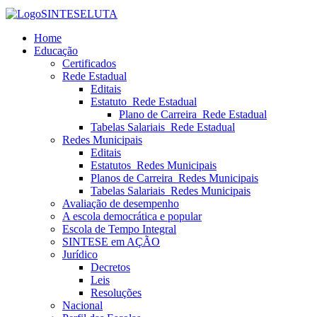
SINTESE
LUTA
Home
Educação
Certificados
Rede Estadual
Editais
Estatuto_Rede Estadual
Plano de Carreira_Rede Estadual
Tabelas Salariais_Rede Estadual
Redes Municipais
Editais
Estatutos_Redes Municipais
Planos de Carreira_Redes Municipais
Tabelas Salariais_Redes Municipais
Avaliação de desempenho
A escola democrática e popular
Escola de Tempo Integral
SINTESE em AÇÃO
Jurídico
Decretos
Leis
Resoluções
Nacional