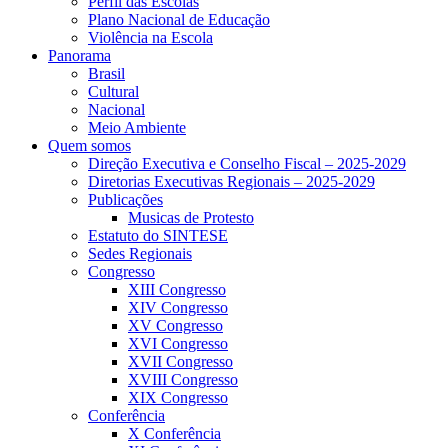
Perfil das Escolas
Plano Nacional de Educação
Violência na Escola
Panorama
Brasil
Cultural
Nacional
Meio Ambiente
Quem somos
Direção Executiva e Conselho Fiscal – 2025-2029
Diretorias Executivas Regionais – 2025-2029
Publicações
Musicas de Protesto
Estatuto do SINTESE
Sedes Regionais
Congresso
XIII Congresso
XIV Congresso
XV Congresso
XVI Congresso
XVII Congresso
XVIII Congresso
XIX Congresso
Conferência
X Conferência