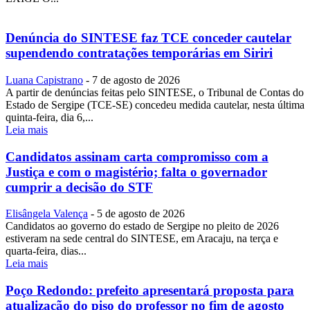
Denúncia do SINTESE faz TCE conceder cautelar
supendendo contratações temporárias em Siriri
Luana Capistrano
-
7 de agosto de 2026
A partir de denúncias feitas pelo SINTESE, o Tribunal de Contas do
Estado de Sergipe (TCE-SE) concedeu medida cautelar, nesta última
quinta-feira, dia 6,...
Leia mais
Candidatos assinam carta compromisso com a
Justiça e com o magistério; falta o governador
cumprir a decisão do STF
Elisângela Valença
-
5 de agosto de 2026
Candidatos ao governo do estado de Sergipe no pleito de 2026
estiveram na sede central do SINTESE, em Aracaju, na terça e
quarta-feira, dias...
Leia mais
Poço Redondo: prefeito apresentará proposta para
atualização do piso do professor no fim de agosto