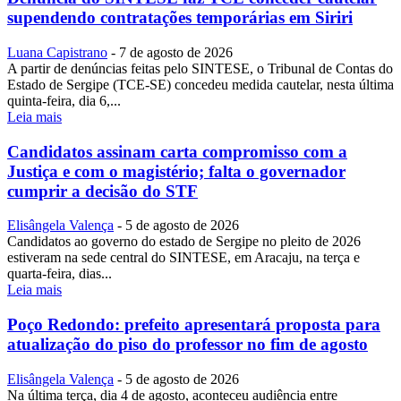
supendendo contratações temporárias em Siriri
Luana Capistrano
-
7 de agosto de 2026
A partir de denúncias feitas pelo SINTESE, o Tribunal de Contas do
Estado de Sergipe (TCE-SE) concedeu medida cautelar, nesta última
quinta-feira, dia 6,...
Leia mais
Candidatos assinam carta compromisso com a
Justiça e com o magistério; falta o governador
cumprir a decisão do STF
Elisângela Valença
-
5 de agosto de 2026
Candidatos ao governo do estado de Sergipe no pleito de 2026
estiveram na sede central do SINTESE, em Aracaju, na terça e
quarta-feira, dias...
Leia mais
Poço Redondo: prefeito apresentará proposta para
atualização do piso do professor no fim de agosto
Elisângela Valença
-
5 de agosto de 2026
Na última terça, dia 4 de agosto, aconteceu audiência entre