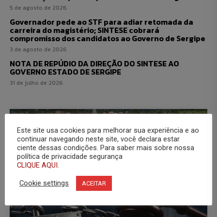
5 de agosto de 2026
Governador pede ao STF para adiar retomada da
carreira do magistério; SINTESE cobrará
compromisso dos candidatos ao Governo de Sergipe
3 de agosto de 2026
NOTA DE REPÚDIO DA DIREÇÃO DO SINTESE AO
GOVERNO ESTADO DE SERGIPE
31 de julho de 2026
Este site usa cookies para melhorar sua experiência e ao
continuar navegando neste site, você declara estar
ciente dessas condições. Para saber mais sobre nossa
política de privacidade segurança
CLIQUE AQUI.
Cookie settings
ACEITAR