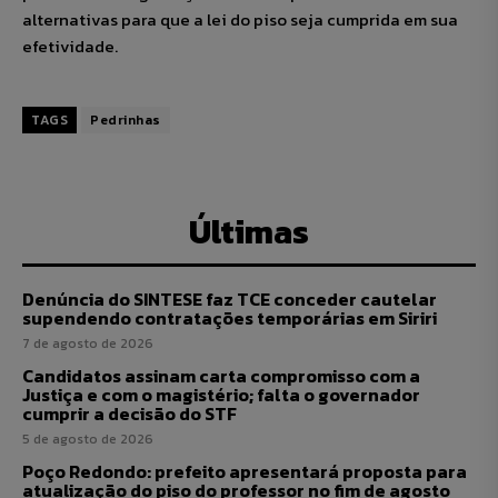
alternativas para que a lei do piso seja cumprida em sua
efetividade.
TAGS
Pedrinhas
Últimas
Denúncia do SINTESE faz TCE conceder cautelar
supendendo contratações temporárias em Siriri
7 de agosto de 2026
Candidatos assinam carta compromisso com a
Justiça e com o magistério; falta o governador
cumprir a decisão do STF
5 de agosto de 2026
Poço Redondo: prefeito apresentará proposta para
atualização do piso do professor no fim de agosto