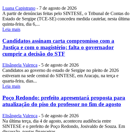
Luana Capistrano
-
7 de agosto de 2026
A partir de denúncias feitas pelo SINTESE, o Tribunal de Contas do
Estado de Sergipe (TCE-SE) concedeu medida cautelar, nesta última
quinta-feira, dia 6,...
Leia mais
Candidatos assinam carta compromisso com a
Justiça e com o magistério; falta o governador
cumprir a decisão do STF
Elisângela Valença
-
5 de agosto de 2026
Candidatos ao governo do estado de Sergipe no pleito de 2026
estiveram na sede central do SINTESE, em Aracaju, na terça e
quarta-feira, dias...
Leia mais
Poço Redondo: prefeito apresentará proposta para
atualização do piso do professor no fim de agosto
Elisângela Valença
-
5 de agosto de 2026
Na última terça, dia 4 de agosto, aconteceu audiência entre
SINTESE e o prefeito de Poço Redondo, Josivaldo de Souza. Em
discussão, pautas financeiras...