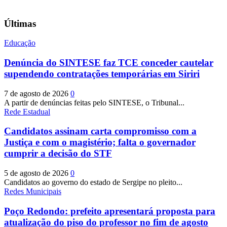
Últimas
Educação
Denúncia do SINTESE faz TCE conceder cautelar
supendendo contratações temporárias em Siriri
7 de agosto de 2026
0
A partir de denúncias feitas pelo SINTESE, o Tribunal...
Rede Estadual
Candidatos assinam carta compromisso com a
Justiça e com o magistério; falta o governador
cumprir a decisão do STF
5 de agosto de 2026
0
Candidatos ao governo do estado de Sergipe no pleito...
Redes Municipais
Poço Redondo: prefeito apresentará proposta para
atualização do piso do professor no fim de agosto