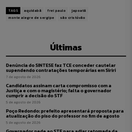
TAGS
aquidabã
frei paulo
japoatã
monte alegre de sergipe
são cristóvão
Últimas
Denúncia do SINTESE faz TCE conceder cautelar
supendendo contratações temporárias em Siriri
7 de agosto de 2026
Candidatos assinam carta compromisso com a
Justiça e com o magistério; falta o governador
cumprir a decisão do STF
5 de agosto de 2026
Poço Redondo: prefeito apresentará proposta para
atualização do piso do professor no fim de agosto
5 de agosto de 2026
Governador pede ao STF para adiar retomada da