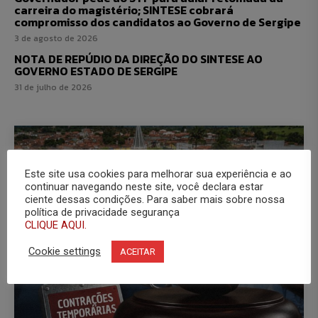
carreira do magistério; SINTESE cobrará
compromisso dos candidatos ao Governo de Sergipe
3 de agosto de 2026
NOTA DE REPÚDIO DA DIREÇÃO DO SINTESE AO
GOVERNO ESTADO DE SERGIPE
31 de julho de 2026
Este site usa cookies para melhorar sua experiência e ao
continuar navegando neste site, você declara estar
ciente dessas condições. Para saber mais sobre nossa
política de privacidade segurança
CLIQUE AQUI.
Cookie settings
ACEITAR