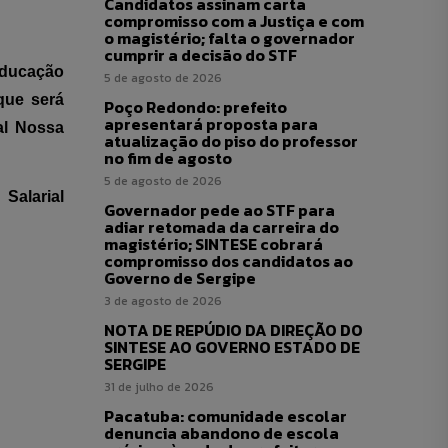
Candidatos assinam carta
compromisso com a Justiça e com
o magistério; falta o governador
cumprir a decisão do STF
Educação
5 de agosto de 2026
que será
Poço Redondo: prefeito
apresentará proposta para
al Nossa
atualização do piso do professor
no fim de agosto
5 de agosto de 2026
Salarial
Governador pede ao STF para
adiar retomada da carreira do
magistério; SINTESE cobrará
compromisso dos candidatos ao
Governo de Sergipe
3 de agosto de 2026
NOTA DE REPÚDIO DA DIREÇÃO DO
SINTESE AO GOVERNO ESTADO DE
SERGIPE
31 de julho de 2026
Pacatuba: comunidade escolar
denuncia abandono de escola