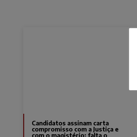
Candidatos assinam carta
compromisso com a Justiça e
com o magistério; falta o