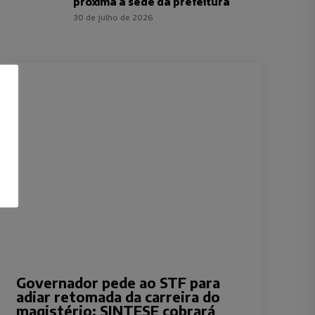
próxima à sede da prefeitura
30 de julho de 2026
Governador pede ao STF para
adiar retomada da carreira do
magistério; SINTESE cobrará