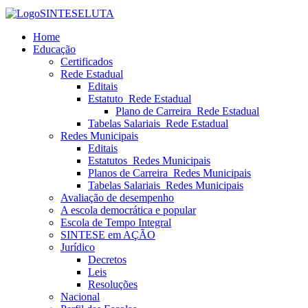
SINTESE
LUTA
Home
Educação
Certificados
Rede Estadual
Editais
Estatuto_Rede Estadual
Plano de Carreira_Rede Estadual
Tabelas Salariais_Rede Estadual
Redes Municipais
Editais
Estatutos_Redes Municipais
Planos de Carreira_Redes Municipais
Tabelas Salariais_Redes Municipais
Avaliação de desempenho
A escola democrática e popular
Escola de Tempo Integral
SINTESE em AÇÃO
Jurídico
Decretos
Leis
Resoluções
Nacional