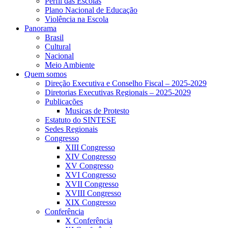
Perfil das Escolas
Plano Nacional de Educação
Violência na Escola
Panorama
Brasil
Cultural
Nacional
Meio Ambiente
Quem somos
Direção Executiva e Conselho Fiscal – 2025-2029
Diretorias Executivas Regionais – 2025-2029
Publicações
Musicas de Protesto
Estatuto do SINTESE
Sedes Regionais
Congresso
XIII Congresso
XIV Congresso
XV Congresso
XVI Congresso
XVII Congresso
XVIII Congresso
XIX Congresso
Conferência
X Conferência