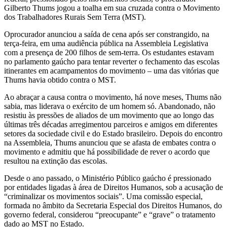
Gilberto Thums jogou a toalha em sua cruzada contra o Movimento
dos Trabalhadores Rurais Sem Terra (MST).
Oprocurador anunciou a saída de cena após ser constrangido, na
terça-feira, em uma audiência pública na Assembleia Legislativa
com a presença de 200 filhos de sem-terra. Os estudantes estavam
no parlamento gaúcho para tentar reverter o fechamento das escolas
itinerantes em acampamentos do movimento – uma das vitórias que
Thums havia obtido contra o MST.
Ao abraçar a causa contra o movimento, há nove meses, Thums não
sabia, mas liderava o exército de um homem só. Abandonado, não
resistiu às pressões de aliados de um movimento que ao longo das
últimas três décadas arregimentou parceiros e amigos em diferentes
setores da sociedade civil e do Estado brasileiro. Depois do encontro
na Assembleia, Thums anunciou que se afasta de embates contra o
movimento e admitiu que há possibilidade de rever o acordo que
resultou na extinção das escolas.
Desde o ano passado, o Ministério Público gaúcho é pressionado
por entidades ligadas à área de Direitos Humanos, sob a acusação de
“criminalizar os movimentos sociais”. Uma comissão especial,
formada no âmbito da Secretaria Especial dos Direitos Humanos, do
governo federal, considerou “preocupante” e “grave” o tratamento
dado ao MST no Estado.