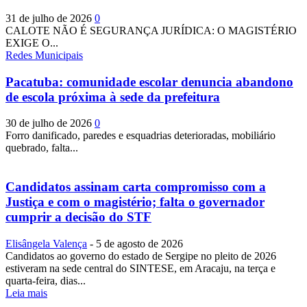
31 de julho de 2026
0
CALOTE NÃO É SEGURANÇA JURÍDICA: O MAGISTÉRIO
EXIGE O...
Redes Municipais
Pacatuba: comunidade escolar denuncia abandono
de escola próxima à sede da prefeitura
30 de julho de 2026
0
Forro danificado, paredes e esquadrias deterioradas, mobiliário
quebrado, falta...
Candidatos assinam carta compromisso com a
Justiça e com o magistério; falta o governador
cumprir a decisão do STF
Elisângela Valença
-
5 de agosto de 2026
Candidatos ao governo do estado de Sergipe no pleito de 2026
estiveram na sede central do SINTESE, em Aracaju, na terça e
quarta-feira, dias...
Leia mais