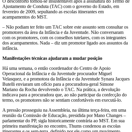
O desconforto tornou-se insustentável após a assinatura do Termo de
Ajustamento de Conduta (TAC) com o governo do Estado, em
fevereiro de 2009, sepultando as escolas itinerantes em
acampamentos do MST.
– Não podiam ter feito um TAC sobre este assunto sem consultar os
promotores da área da Infância e da Juventude. Não conversaram
com os promotores, com os conselhos tutelares, com os integrantes
dos acampamentos. Nada – diz um promotor ligado aos assuntos da
infância.
Manifestações técnicas ajudaram a mudar posição
Há uma semana, o então coordenador do Centro de Apoio
Operacional da Infância e da Juventude procurador Miguel
Velasquez, e a promotora da Infância e da Juventude Synara Jacques
Butelli enviaram um ofício para a procuradora-geral Simone
Mariano da Rocha devolvendo o TAC. Na prática, a devolução
indicava para a procuradora que, ao não participar da confecção do
termo, os promotores não se sentiam confortáveis em executá-lo.
A pressão prosseguiu na Assembleia, na última terça-feira, em uma
reunião da Comissão de Educação, presidida por Mano Changes –
parlamentar do PP, sigla historicamente contrária ao MST. Em sua
primeira manifestação no encontro, Thums condenou as escolas
itinerantes e os sem-terra, definido por ele como um movimento