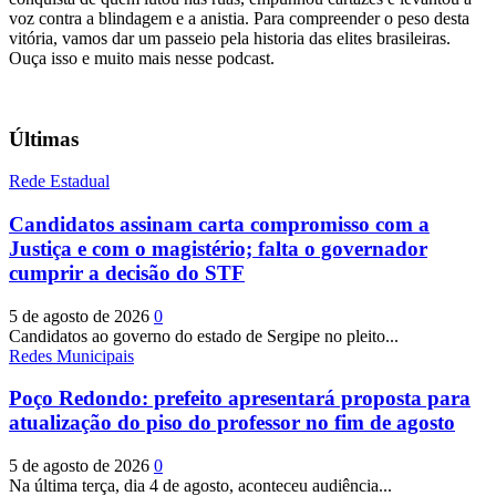
voz contra a blindagem e a anistia. Para compreender o peso desta
vitória, vamos dar um passeio pela historia das elites brasileiras.
Ouça isso e muito mais nesse podcast.
Últimas
Rede Estadual
Candidatos assinam carta compromisso com a
Justiça e com o magistério; falta o governador
cumprir a decisão do STF
5 de agosto de 2026
0
Candidatos ao governo do estado de Sergipe no pleito...
Redes Municipais
Poço Redondo: prefeito apresentará proposta para
atualização do piso do professor no fim de agosto
5 de agosto de 2026
0
Na última terça, dia 4 de agosto, aconteceu audiência...