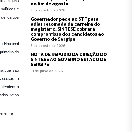
so a alguns
no fim de agosto
políticas e
5 de agosto de 2026
 de cargos
Governador pede ao STF para
adiar retomada da carreira do
magistério; SINTESE cobrará
compromisso dos candidatos ao
Governo de Sergipe
so Nacional
3 de agosto de 2026
 primeiro do
NOTA DE REPÚDIO DA DIREÇÃO DO
SINTESE AO GOVERNO ESTADO DE
SERGIPE
ma coalizão
31 de julho de 2026
 sociais, a
s atendem a
ados pelos
jeitem a