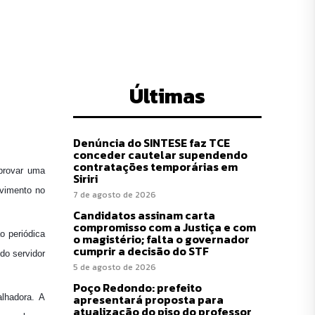
Últimas
Denúncia do SINTESE faz TCE
conceder cautelar supendendo
contratações temporárias em
provar uma
Siriri
lvimento no
7 de agosto de 2026
Candidatos assinam carta
compromisso com a Justiça e com
o periódica
o magistério; falta o governador
cumprir a decisão do STF
do servidor
5 de agosto de 2026
Poço Redondo: prefeito
apresentará proposta para
lhadora. A
atualização do piso do professor