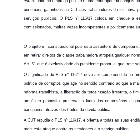
estabilidade no emprego público é uma contrapartida conquistad
benefícios garantidos na CLT aos trabalhadores da iniciativa pr
serviços públicos. O PLS nº 116/17 coloca em cheque a est
comissionados, muitas vezes incompetentes e politicamente sub
O projeto é inconstitucional pois este assunto é de competênc
em retirar direitos da classe trabalhadora atropela qualquer nor
Art. 61 que é exclusividade do presidente propor lei que trate s
O significado do PLS nº 116/17 deve ser compreendido no âm
política de corruptos que age no sentido contrário ao que a ma
reforma trabalhista, a liberação da terceirização irrestrita, o
um único propósito: preservar o lucro dos empresários e ga
banqueiros através dos títulos da dívida pública.
A CUT repudia o PLS nº 116/17, e orienta a todas as suas entid
mais este ataque contra os servidores e o serviço público.