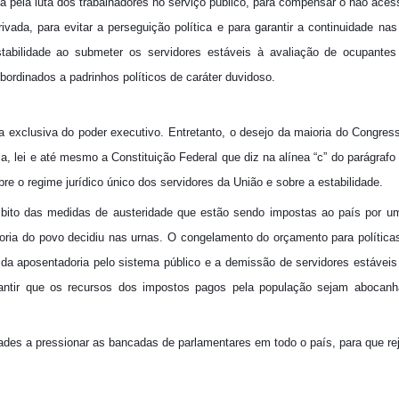
a pela luta dos trabalhadores no serviço público, para compensar o não aces
ivada, para evitar a perseguição política e para garantir a continuidade nas 
abilidade ao submeter os servidores estáveis à avaliação de ocupantes
ordinados a padrinhos políticos de caráter duvidoso.
ia exclusiva do poder executivo. Entretanto, o desejo da maioria do Congres
ma, lei e até mesmo a Constituição Federal que diz na alínea “c” do parágrafo
obre o regime jurídico único dos servidores da União e sobre a estabilidade.
bito das medidas de austeridade que estão sendo impostas ao país por u
ioria do povo decidiu nas urnas. O congelamento do orçamento para políticas
 fim da aposentadoria pelo sistema público e a demissão de servidores estávei
rantir que os recursos dos impostos pagos pela população sejam abocanh
ades a pressionar as bancadas de parlamentares em todo o país, para que re