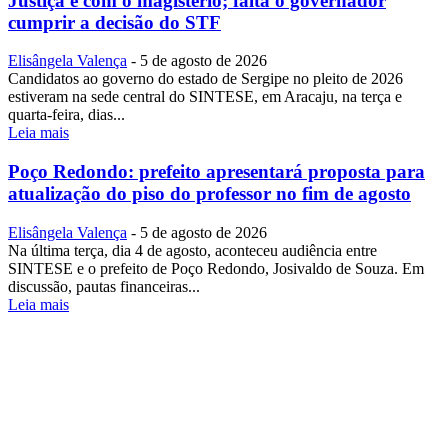
Justiça e com o magistério; falta o governador
cumprir a decisão do STF
Elisângela Valença
-
5 de agosto de 2026
Candidatos ao governo do estado de Sergipe no pleito de 2026
estiveram na sede central do SINTESE, em Aracaju, na terça e
quarta-feira, dias...
Leia mais
Poço Redondo: prefeito apresentará proposta para
atualização do piso do professor no fim de agosto
Elisângela Valença
-
5 de agosto de 2026
Na última terça, dia 4 de agosto, aconteceu audiência entre
SINTESE e o prefeito de Poço Redondo, Josivaldo de Souza. Em
discussão, pautas financeiras...
Leia mais