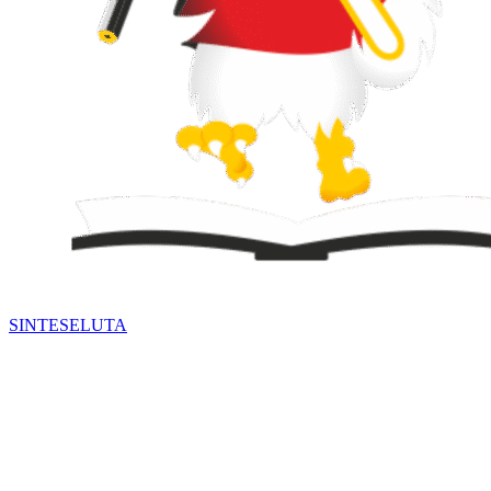
SINTESE
LUTA