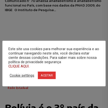
Comunicado n° 70 analisa analfabetismo e analfabetismo
funcional no País, com base nos dados da PNAD 2009, do
IBGE O Instituto de Pesquisa...
Este site usa cookies para melhorar sua experiência e ao
continuar navegando neste site, você declara estar
ciente dessas condições. Para saber mais sobre nossa
política de privacidade segurança
CLIQUE AQUI.
Cookie settings
ACEITAR
Rede Estadual
Bolívia é o 3° país da