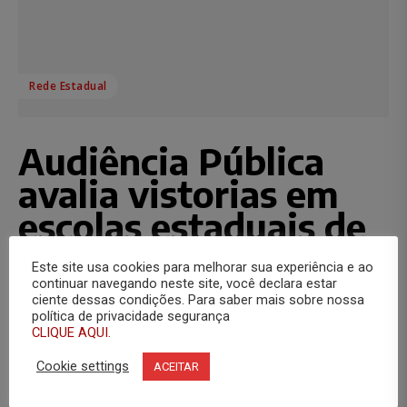
Rede Estadual
Audiência Pública
avalia vistorias em
escolas estaduais de
Aracaju
Este site usa cookies para melhorar sua experiência e ao
continuar navegando neste site, você declara estar
ciente dessas condições. Para saber mais sobre nossa
Assessoria de Comunicação
-
21 de julho de 2010
política de privacidade segurança
Na manhã desta quarta-feira, 21, representantes da
CLIQUE AQUI.
Secretaria do Estado da Educação, direção escolar,
promotor de justiça e SINTESE estiveram reunidos no
Cookie settings
ACEITAR
Ministério Público...