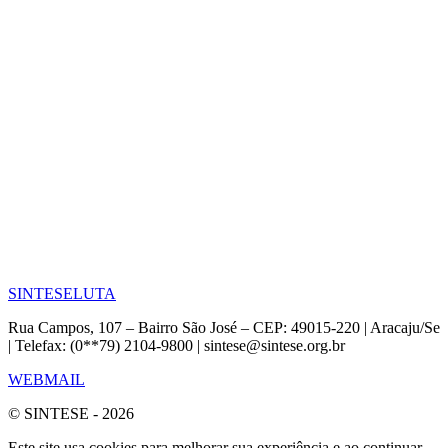
SINTESE
LUTA
Rua Campos, 107 – Bairro São José – CEP: 49015-220 | Aracaju/Se
| Telefax: (0**79) 2104-9800 | sintese@sintese.org.br
WEBMAIL
© SINTESE - 2026
Este site usa cookies para melhorar sua experiência e ao continuar