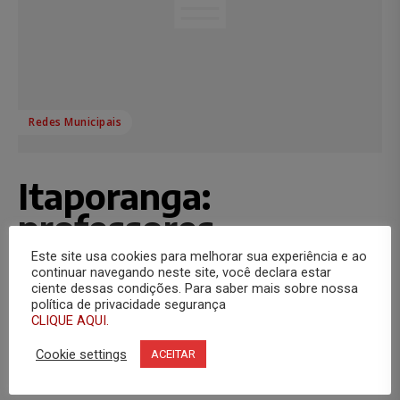
Redes Municipais
Itaporanga:
professores
paralisam atividades
Este site usa cookies para melhorar sua experiência e ao
continuar navegando neste site, você declara estar
ciente dessas condições. Para saber mais sobre nossa
Assessoria de Comunicação
-
23 de abril de 2010
política de privacidade segurança
CLIQUE AQUI.
Os professores da rede municipal de Itaporanga entram
hoje no segundo dia de paralisação. A interrupção das
Cookie settings
ACEITAR
atividades se deu devido ao não pagamento...