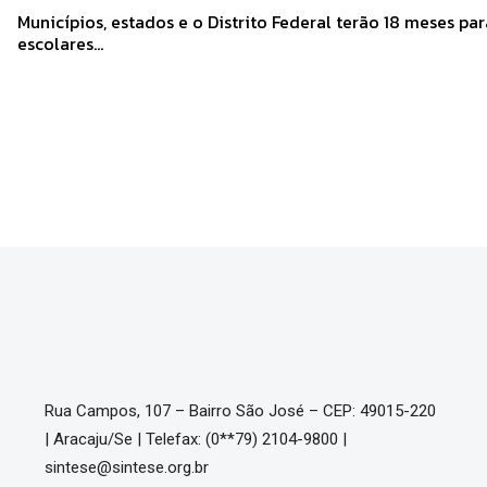
Municípios, estados e o Distrito Federal terão 18 meses para finalizar obras de creches e quadras esportivas
escolares...
Rua Campos, 107 – Bairro São José – CEP: 49015-220
| Aracaju/Se | Telefax: (0**79) 2104-9800 |
sintese@sintese.org.br