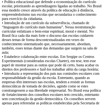
• Política educacional que defende a economização do currículo
escolar, priorizando as aprendizagens ligadas ao trabalho. No Brasil
essa modelo cresce através da política de educação à distância,
empreendedorismo nas escolas que secundariza o conhecimento
para exercício da cidadania.
• Introdução de um currículo da subserviência, chamado de
“linguagem do currículo mais humanista”. Nessa reestruturação
curricular enfatizam o bem-estar espiritual, moral e mental. No
Brasil fica cada dia mais forte o discurso das escolas cuidarem
desses temas de forma descontextualizadas em vezes do
conhecimento sistematizado que, necessariamente, abordam,
também, esses temas diante das demandas que surgem na sala de
aula;
• Estabelece colaboração entre escolas. Em Sergipe os Centros
Experimentais (consideradas escolas Charter), em tese, tem esse
papel de mostrar para as outras que pode dá certo, basta acabar os
direitos dos professores e fazê-los trabalhar além da carga horária;
• Introduziu a representação dos pais nas comissões escolares com
responsabilidade da gestão da escola. Entretanto, quando as
empresas têm interesses nas escolas, tendem a resistir as formas
democráticas de tomada de decisões, agindo como se estes
constrangessem a sua liberdade empresarial. No Brasil essa política
de fortalecimento dos conselhos escolares tem crescido, entretanto
sem concretização da gestão democrática. Os conselhos servem
apenas para referendar as políticas estabelecidas pela Secretaria de