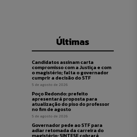
Últimas
Candidatos assinam carta
compromisso com a Justiça e com
o magistério; falta o governador
cumprir a decisão do STF
5 de agosto de 2026
Poço Redondo: prefeito
apresentará proposta para
atualização do piso do professor
no fim de agosto
5 de agosto de 2026
Governador pede ao STF para
adiar retomada da carreira do
magistério; SINTESE cobrará