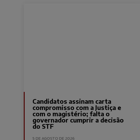
Candidatos assinam carta
compromisso com a Justiça e
com o magistério; falta o
governador cumprir a decisão
do STF
5 DE AGOSTO DE 2026