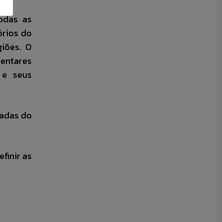
odas as
órios do
giões. O
entares
 e seus
iadas do
finir as