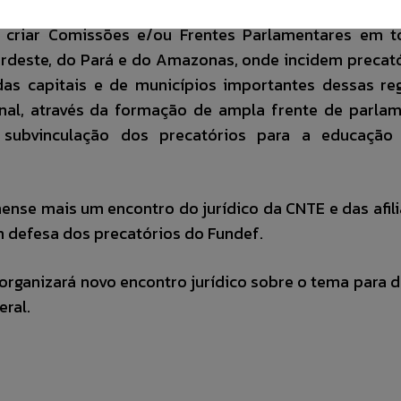
m criar Comissões e/ou Frentes Parlamentares em t
rdeste, do Pará e do Amazonas, onde incidem precat
as capitais e de municípios importantes dessas re
al, através da formação de ampla frente de parlam
subvinculação dos precatórios para a educação
ense mais um encontro do jurídico da CNTE e das afil
m defesa dos precatórios do Fundef.
organizará novo encontro jurídico sobre o tema para de
eral.