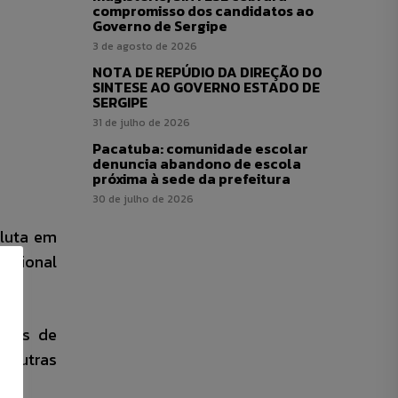
compromisso dos candidatos ao
Governo de Sergipe
3 de agosto de 2026
NOTA DE REPÚDIO DA DIREÇÃO DO
SINTESE AO GOVERNO ESTADO DE
SERGIPE
31 de julho de 2026
Pacatuba: comunidade escolar
denuncia abandono de escola
próxima à sede da prefeitura
30 de julho de 2026
 luta em
cacional
atos de
 outras