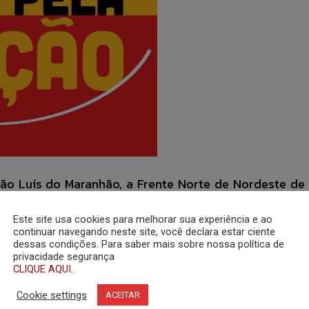
 São Luís do Maranhão, a Frente Norte de Nordeste de
recursos dos precatórios do Fundef para a gestão edu
Este site usa cookies para melhorar sua experiência e ao
continuar navegando neste site, você declara estar ciente
dessas condições. Para saber mais sobre nossa política de
ste, que também já conta com a adesão de sindic
privacidade segurança
CLIQUE AQUI.
es, seccionais da Ordem dos Advogados do Brasil e
Cookie settings
ACEITAR