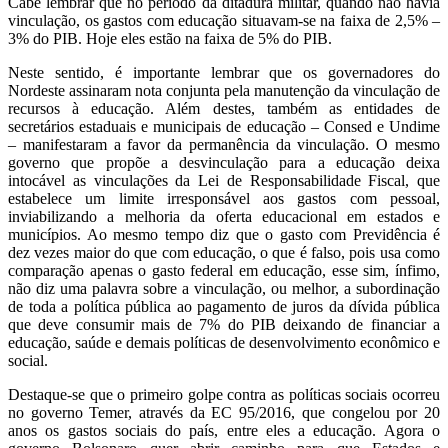
Cabe lembrar que no período da ditadura militar, quando não havia
vinculação, os gastos com educação situavam-se na faixa de 2,5% –
3% do PIB. Hoje eles estão na faixa de 5% do PIB.
Neste sentido, é importante lembrar que os governadores do
Nordeste assinaram nota conjunta pela manutenção da vinculação de
recursos à educação. Além destes, também as entidades de
secretários estaduais e municipais de educação – Consed e Undime
– manifestaram a favor da permanência da vinculação. O mesmo
governo que propõe a desvinculação para a educação deixa
intocável as vinculações da Lei de Responsabilidade Fiscal, que
estabelece um limite irresponsável aos gastos com pessoal,
inviabilizando a melhoria da oferta educacional em estados e
municípios. Ao mesmo tempo diz que o gasto com Previdência é
dez vezes maior do que com educação, o que é falso, pois usa como
comparação apenas o gasto federal em educação, esse sim, ínfimo,
não diz uma palavra sobre a vinculação, ou melhor, a subordinação
de toda a política pública ao pagamento de juros da dívida pública
que deve consumir mais de 7% do PIB deixando de financiar a
educação, saúde e demais políticas de desenvolvimento econômico e
social.
Destaque-se que o primeiro golpe contra as políticas sociais ocorreu
no governo Temer, através da EC 95/2016, que congelou por 20
anos os gastos sociais do país, entre eles a educação. Agora o