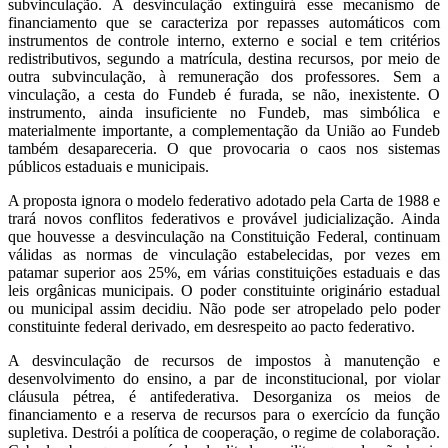
subvinculação. A desvinculação extinguirá esse mecanismo de
financiamento que se caracteriza por repasses automáticos com
instrumentos de controle interno, externo e social e tem critérios
redistributivos, segundo a matrícula, destina recursos, por meio de
outra subvinculação, à remuneração dos professores. Sem a
vinculação, a cesta do Fundeb é furada, se não, inexistente. O
instrumento, ainda insuficiente no Fundeb, mas simbólica e
materialmente importante, a complementação da União ao Fundeb
também desapareceria. O que provocaria o caos nos sistemas
públicos estaduais e municipais.
A proposta ignora o modelo federativo adotado pela Carta de 1988 e
trará novos conflitos federativos e provável judicialização. Ainda
que houvesse a desvinculação na Constituição Federal, continuam
válidas as normas de vinculação estabelecidas, por vezes em
patamar superior aos 25%, em várias constituições estaduais e das
leis orgânicas municipais. O poder constituinte originário estadual
ou municipal assim decidiu. Não pode ser atropelado pelo poder
constituinte federal derivado, em desrespeito ao pacto federativo.
A desvinculação de recursos de impostos à manutenção e
desenvolvimento do ensino, a par de inconstitucional, por violar
cláusula pétrea, é antifederativa. Desorganiza os meios de
financiamento e a reserva de recursos para o exercício da função
supletiva. Destrói a política de cooperação, o regime de colaboração.