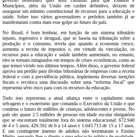
governo Bolsonaro quer abrir caminho para que Estados e
Municípios, além da União em caráter definitivo, deixem de
assegurar um mínimo constitucional de recursos para a educação e
saúde. Sobre isso vários governadores e prefeitos também já se
manifestaram contra mais esse golpe ao futuro do país.
No Brasil, é bom lembrar, em função de um sistema tributário
injusto, regressivo e desigual, que se baseia na tributação sobre a
produção e o consumo, revela que quando a economia cresce,
aumenta a receita de impostos e, em virtude da vinculação, os
recursos para a educação e saúde também aumentam, no entanto,
eles se tornam minguados em tempos de crises econômicas, como as
que temos vivido nos últimos tempos. Além disso, o governo federal
aprova um perdão para dívidas bilionárias de empresas com a receita
federal e com a previdência pública, implementa diversas isenções
fiscais e recoloca uma discussão sobre uma “reforma fiscal” que
representa sério risco para com os recursos da educação.
Tudo isso representa a atual aliança entre o capitalismo mais
selvagem e o esoterismo que comanda o Executivo da União e que
condena o futuro de milhões de crianças, adolescentes e jovens. No
país são quase 2.5 milhões de pessoas em idade escolar obrigatória
que se encontram totalmente fora do sistema educacional: 672.940
de 4 e 5 anos; 429.592 de 6 a 14 anos e 1.643.713 de 15 a 17 anos.
E um contingente imenso de adultos não terminaram o Ensino
Médio, negando-lhes o direito a uma educação pública de qualidade.