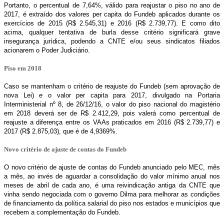
Portanto, o percentual de 7,64%, válido para reajustar o piso no ano de
2017, é extraído dos valores per capita do Fundeb aplicados durante os
exercícios de 2015 (R$ 2.545,31) e 2016 (R$ 2.739,77). E como dito
acima, qualquer tentativa de burla desse critério significará grave
insegurança jurídica, podendo a CNTE e/ou seus sindicatos filiados
acionarem o Poder Judiciário.
Piso em 2018
Caso se mantenham o critério de reajuste do Fundeb (sem aprovação de
nova Lei) e o valor per capita para 2017, divulgado na Portaria
Interministerial nº 8, de 26/12/16, o valor do piso nacional do magistério
em 2018 deverá ser de R$ 2.412,29, pois valerá como percentual de
reajuste a diferença entre os VAAs praticados em 2016 (R$ 2.739,77) e
2017 (R$ 2.875,03), que é de 4,9369%.
Novo critério de ajuste de contas do Fundeb
O novo critério de ajuste de contas do Fundeb anunciado pelo MEC, mês
a mês, ao invés de aguardar a consolidação do valor mínimo anual nos
meses de abril de cada ano, é uma reivindicação antiga da CNTE que
vinha sendo negociada com o governo Dilma para melhorar as condições
de financiamento da política salarial do piso nos estados e municípios que
recebem a complementação do Fundeb.