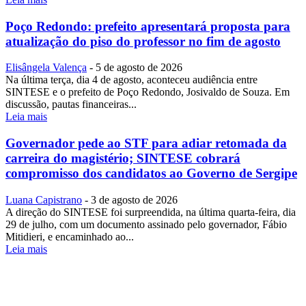
Poço Redondo: prefeito apresentará proposta para
atualização do piso do professor no fim de agosto
Elisângela Valença
-
5 de agosto de 2026
Na última terça, dia 4 de agosto, aconteceu audiência entre
SINTESE e o prefeito de Poço Redondo, Josivaldo de Souza. Em
discussão, pautas financeiras...
Leia mais
Governador pede ao STF para adiar retomada da
carreira do magistério; SINTESE cobrará
compromisso dos candidatos ao Governo de Sergipe
Luana Capistrano
-
3 de agosto de 2026
A direção do SINTESE foi surpreendida, na última quarta-feira, dia
29 de julho, com um documento assinado pelo governador, Fábio
Mitidieri, e encaminhado ao...
Leia mais