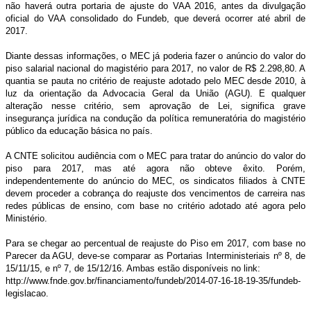
não haverá outra portaria de ajuste do VAA 2016, antes da divulgação
oficial do VAA consolidado do Fundeb, que deverá ocorrer até abril de
2017.
Diante dessas informações, o MEC já poderia fazer o anúncio do valor do
piso salarial nacional do magistério para 2017, no valor de R$ 2.298,80. A
quantia se pauta no critério de reajuste adotado pelo MEC desde 2010, à
luz da orientação da Advocacia Geral da União (AGU). E qualquer
alteração nesse critério, sem aprovação de Lei, significa grave
insegurança jurídica na condução da política remuneratória do magistério
público da educação básica no país.
A CNTE solicitou audiência com o MEC para tratar do anúncio do valor do
piso para 2017, mas até agora não obteve êxito. Porém,
independentemente do anúncio do MEC, os sindicatos filiados à CNTE
devem proceder a cobrança do reajuste dos vencimentos de carreira nas
redes públicas de ensino, com base no critério adotado até agora pelo
Ministério.
Para se chegar ao percentual de reajuste do Piso em 2017, com base no
Parecer da AGU, deve-se comparar as Portarias Interministeriais nº 8, de
15/11/15, e nº 7, de 15/12/16. Ambas estão disponíveis no link:
http://www.fnde.gov.br/financiamento/fundeb/2014-07-16-18-19-35/fundeb-
legislacao.