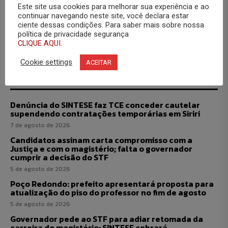
Este site usa cookies para melhorar sua experiência e ao
continuar navegando neste site, você declara estar
ciente dessas condições. Para saber mais sobre nossa
política de privacidade segurança
CLIQUE AQUI.
Cookie settings
ACEITAR
Últimas
Denúncia do SINTESE faz TCE conceder cautelar
supendendo contratações temporárias em Siriri
7 de agosto de 2026
Candidatos assinam carta compromisso com a
Justiça e com o magistério; falta o governador
cumprir a decisão do STF
5 de agosto de 2026
Poço Redondo: prefeito apresentará proposta para
atualização do piso do professor no fim de agosto
5 de agosto de 2026
Governador pede ao STF para adiar retomada da
carreira do magistério; SINTESE cobrará