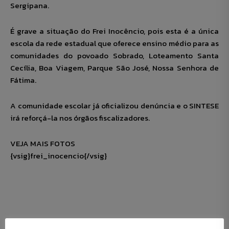
Sergipana.
É grave a situação do Frei Inocêncio, pois esta é a única
escola da rede estadual que oferece ensino médio para as
comunidades do povoado Sobrado, Loteamento Santa
Cecília, Boa Viagem, Parque São José, Nossa Senhora de
Fátima.
A comunidade escolar já oficializou denúncia e o SINTESE
irá reforçá-la nos órgãos fiscalizadores.
VEJA MAIS FOTOS
{vsig}frei_inocencio{/vsig}